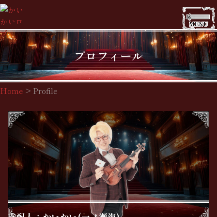
プロフィール
Home
>
Profile
支配人：かいかい(一ノ瀬海)