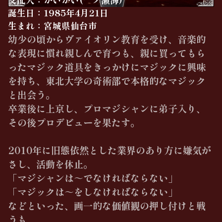
誕生日：1985年4月21日
生まれ：宮城県仙台市
幼少の頃からヴァイオリン教育を受け、音楽的
な表現に慣れ親しんで育つも、親に買ってもら
ったマジック道具をきっかけにマジックに興味
を持ち、東北大学の奇術部で本格的なマジック
と出会う。
卒業後に上京し、プロマジシャンに弟子入り、
その後プロデビューを果たす。
2010年に旧態依然とした業界のあり方に嫌気が
さし、活動を休止。
「マジシャンは～でなければならない」
「マジックは～をしなければならない」
などといった、画一的な価値観の押し付けと戦
うも、