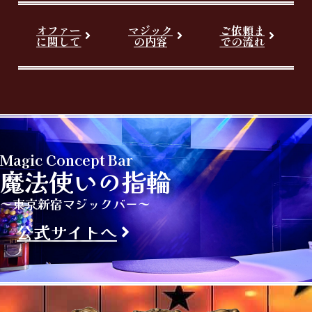
オファー
マジック
ご依頼ま
に関して
の内容
での流れ
Magic Concept Bar
魔法使いの指輪
～東京新宿マジックバー～
公式サイトへ