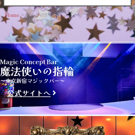
Home
>
ダイヤの5
Magic Concept Bar
魔法使いの指輪
～東京新宿マジックバー～
公式サイトへ